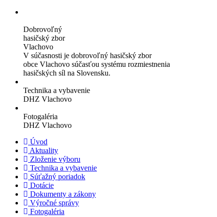
Dobrovoľný
hasičský zbor
Vlachovo
V súčasnosti je dobrovoľný hasičský zbor
obce Vlachovo súčasťou systému rozmiestnenia
hasičských síl na Slovensku.
Technika a vybavenie
DHZ Vlachovo
Fotogaléria
DHZ Vlachovo
Úvod
Aktuality
Zloženie výboru
Technika a vybavenie
Súťažný poriadok
Dotácie
Dokumenty a zákony
Výročné správy
Fotogaléria